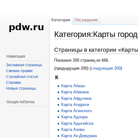
Категория
Обсуждение
Категория:Карты горо
Перейти к:
навигация
,
поиск
Страницы в категории «Карты
Навигация
Показано 200 страниц из 666.
Заглавная страница
(предыдущие 200) (
следующие 200
)
Свежие правки
Случайная статья
К
Справка
Карта Абазы
Новые страницы
Карта Абакана
Карта Абдулина
Google AdSense
Карта Агидели
Карта Агинского
Карта Адлера
Карта Адыгейска
Карта Азова
Карта Ак-Довурака