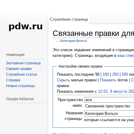
Служебная страница
Связанные правки для
←
Категория:Вольск
Перейти к:
навигация
,
поиск
Это список недавних изменений в страницах
Навигация
категорию). Страницы, входящие в
ваш спи
Заглавная страница
Настройки свежих правок
Свежие правки
Показать последние
50
|
100
|
250
|
500
из
Случайная статья
Скрыть
малые правки |
Показать
ботов |
С
Справка
правки
Новые страницы
Показать изменения с
12:52, 9 августа 20
Google AdSense
Пространство
имён:
Связанное пространство
Название
страницы:
которые ссылаются на ука