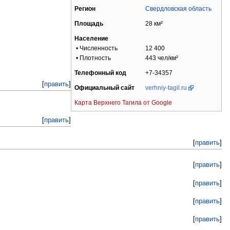
Регион
Свердловская область
Площадь
28 км²
Население
• Численность
12 400
• Плотность
443 чел/км²
Телефонный код
+7-34357
[
править
]
Официальный сайт
verhniy-tagil.ru
Карта Верхнего Тагила от Google
[
править
]
[
править
]
[
править
]
[
править
]
[
править
]
[
править
]