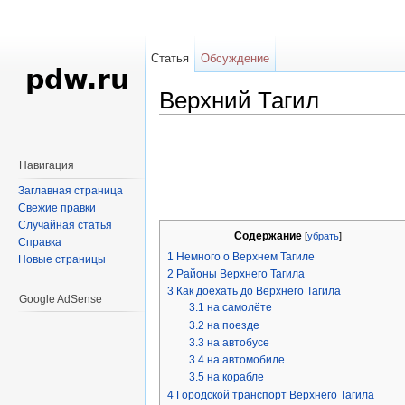
Статья
Обсуждение
Верхний Тагил
Перейти к:
навигация
,
поиск
Навигация
Заглавная страница
Свежие правки
Случайная статья
Содержание
[
убрать
]
Справка
1
Немного о Верхнем Тагиле
Новые страницы
2
Районы Верхнего Тагила
3
Как доехать до Верхнего Тагила
Google AdSense
3.1
на самолёте
3.2
на поезде
3.3
на автобусе
3.4
на автомобиле
3.5
на корабле
4
Городской транспорт Верхнего Тагила