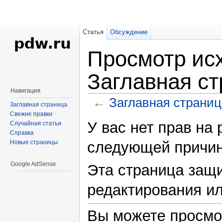
Статья
Обсуждение
Просмотр исх
Заглавная с
Навигация
←
Заглавная страниц
Заглавная страница
Перейти к:
навигация
,
поиск
Свежие правки
У вас нет прав на
Случайная статья
Справка
Новые страницы
следующей причин
Google AdSense
Эта страница защ
редактирования ил
Вы можете просмо